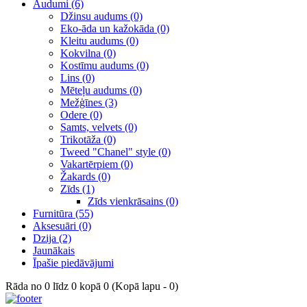
Audumi (6)
Džinsu audums (0)
Eko-āda un kažokāda (0)
Kleitu audums (0)
Kokvilna (0)
Kostīmu audums (0)
Lins (0)
Mēteļu audums (0)
Mežģīnes (3)
Odere (0)
Samts, velvets (0)
Trikotāža (0)
Tweed "Chanel" style (0)
Vakartērpiem (0)
Žakards (0)
Zīds (1)
Zīds vienkrāsains (0)
Furnitūra (55)
Aksesuāri (0)
Dzija (2)
Jaunākais
Īpašie piedāvājumi
Rāda no 0 līdz 0 kopā 0 (Kopā lapu - 0)