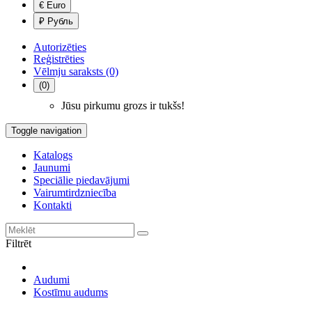
€ Euro
₽ Рубль
Autorizēties
Reģistrēties
Vēlmju saraksts (0)
(0)
Jūsu pirkumu grozs ir tukšs!
Toggle navigation
Katalogs
Jaunumi
Speciālie piedavājumi
Vairumtirdzniecība
Kontakti
Filtrēt
Audumi
Kostīmu audums