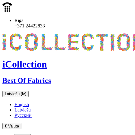
Riga
+371 24422833
iCollection
Best Of Fabrics
Latviešu
(lv)
English
Latviešu
Русский
€
Valūta