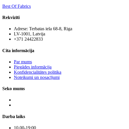
Best Of Fabrics
Rekvizīti
Adrese: Terbatas iela 68-8, Riga
LV-1001, Latvija
+371 24422833
Cita informācija
Par mums
Piegādes informācija
Konfidencialitātes politika
Noteikumi un nosacījumi
Seko mums
Darba laiks
10.00-19:00